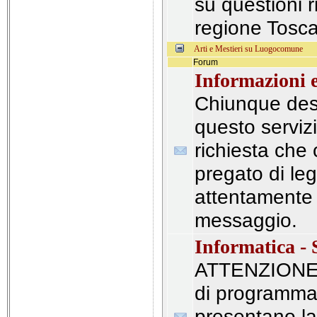
su questioni r
regione Tosc
Arti e Mestieri su Luogocomune
Forum
Informazioni 
Chiunque desi
questo serviz
richiesta che 
pregato di le
attentamente
messaggio.
Informatica - 
ATTENZIONE: 
di programma
presentano la 