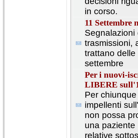
decisioni rigua
in corso.
11 Settembre 
Segnalazioni d
trasmissioni, a
trattano delle
settembre
Per i nuovi-i
LIBERE sull'
Per chiunque
impellenti sul
non possa pro
una paziente l
relative sotto