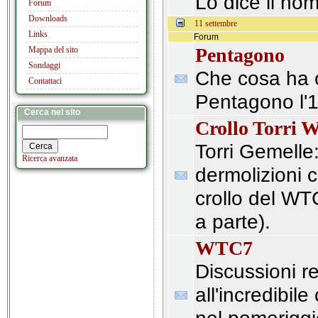
Lo dice il no
Forum
Downloads
11 settembre
Links
Forum
Pentagono
Mappa del sito
Sondaggi
Che cosa ha co
Contattaci
Pentagono l'
Cerca nel sito
Crollo Torri
Torri Gemelle: 
Ricerca avanzata
dermolizioni c
crollo del WT
a parte).
WTC7
Discussioni re
all'incredibil