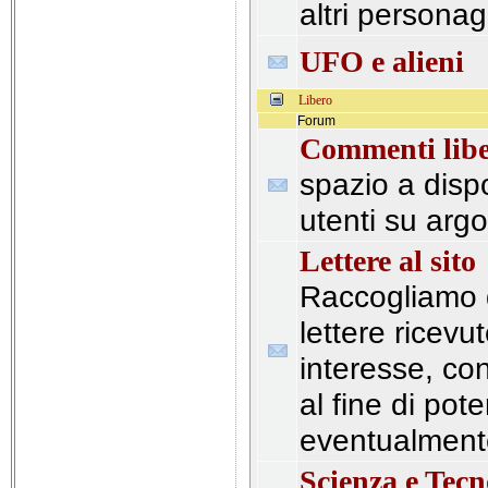
altri persona
UFO e alieni
Libero
Forum
Commenti libe
spazio a disp
utenti su arg
Lettere al sito
Raccogliamo q
lettere ricevu
interesse, con
al fine di pote
eventualment
Scienza e Tecn