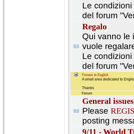
Le condizioni
del forum "Ve
Regalo
Qui vanno le i
vuole regalar
Le condizioni
del forum "Ve
Forums in English
A small area dedicated to Engli
Thanks
Forum
General issues
Please
REGI
posting mess
9/11 - World 