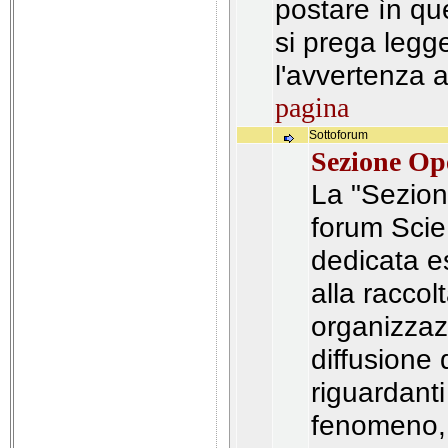
postare ìn q
si prega legg
l'avvertenza 
pagina
Sottoforum
Sezione Op
La "Sezion
forum Scie
dedicata e
alla raccolt
organizzazi
diffusione 
riguardant
fenomeno, 