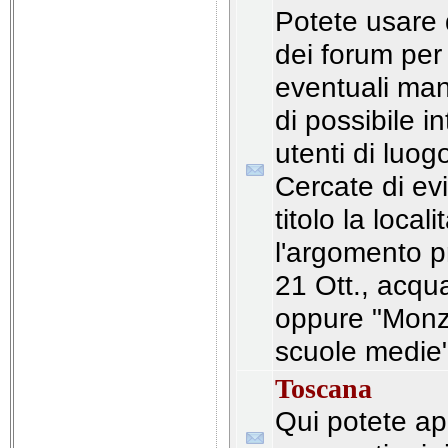
Potete usare
dei forum per
eventuali mani
di possibile i
utenti di luo
Cercate di ev
titolo la locali
l'argomento pr
21 Ott., acqu
oppure "Monza
scuole medie"
Toscana
Qui potete apr