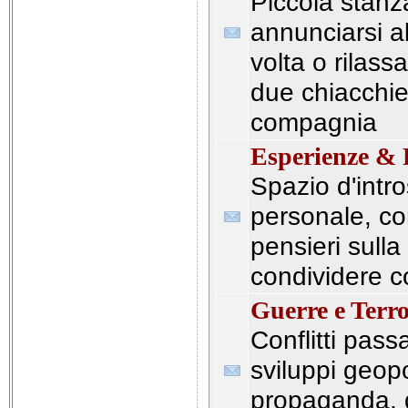
Piccola stan
annunciarsi al
volta o rilassa
due chiacchier
compagnia
Esperienze & R
Spazio d'intr
personale, co
pensieri sulla 
condividere con
Guerre e Terr
Conflitti passa
sviluppi geopo
propaganda, di