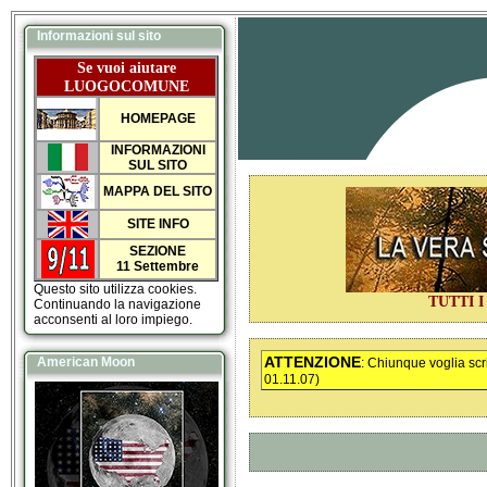
Informazioni sul sito
Se vuoi aiutare
LUOGOCOMUNE
HOMEPAGE
INFORMAZIONI
SUL SITO
MAPPA DEL SITO
SITE INFO
SEZIONE
11 Settembre
Questo sito utilizza cookies.
TUTTI 
Continuando la navigazione
acconsenti al loro impiego.
ATTENZIONE
American Moon
: Chiunque voglia sc
01.11.07)