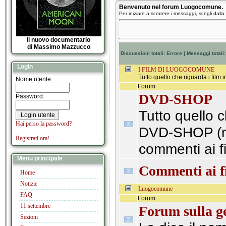
Benvenuto nel forum Luogocomune.
Per iniziare a scorrere i messaggi, scegli dalla l
Il nuovo documentario
di Massimo Mazzucco
Discussioni totali:
Errore
| Messaggi totali
Login
I FILM DI LUOGOCOMUNE
Tutto quello che riguarda i film i
Nome utente:
Forum
DVD-SHOP
Password:
Tutto quello c
Hai perso la password?
DVD-SHOP (m
Registrati ora!
commenti ai fi
Menu principale
Commenti ai f
Home
Notizie
Luogocomune
FAQ
Forum
11 settembre
Forum sulla ge
Sezioni