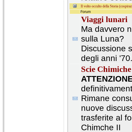
Il volto occulto della Storia (cospiraz
Forum
Viaggi lunari
Ma davvero n
sulla Luna?
Discussione su
degli anni '70
Scie Chimich
ATTENZION
definitivamen
Rimane consul
nuove discus
trasferite al 
Chimche II