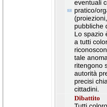
eventuali c
pratico/org
(proiezioni
pubbliche d
Lo spazio è
a tutti col
riconoscono
tale anoma
ritengono 
autorità p
precisi chi
cittadini.
Dibattito
Tutti color