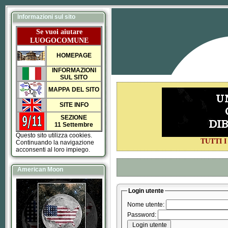
Informazioni sul sito
Se vuoi aiutare
LUOGOCOMUNE
HOMEPAGE
INFORMAZIONI
SUL SITO
MAPPA DEL SITO
SITE INFO
SEZIONE
11 Settembre
Questo sito utilizza cookies.
TUTTI 
Continuando la navigazione
acconsenti al loro impiego.
American Moon
Login utente
Nome utente:
Password: