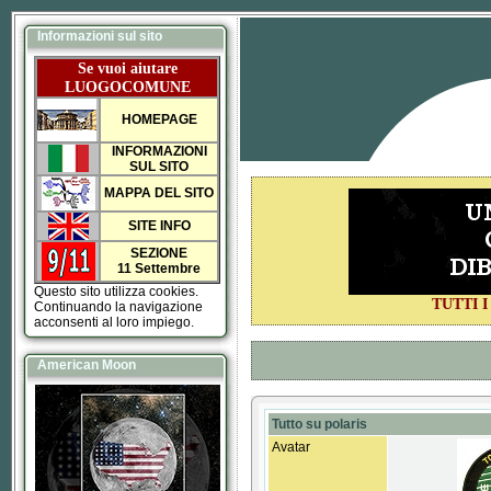
Informazioni sul sito
Se vuoi aiutare
LUOGOCOMUNE
HOMEPAGE
INFORMAZIONI
SUL SITO
MAPPA DEL SITO
SITE INFO
SEZIONE
11 Settembre
Questo sito utilizza cookies.
TUTTI 
Continuando la navigazione
acconsenti al loro impiego.
American Moon
Tutto su polaris
Avatar