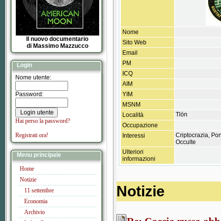
Nome
Il nuovo documentario
Sito Web
di Massimo Mazzucco
Email
PM
Login
ICQ
Nome utente:
AIM
Password:
YIM
MSNM
Tlön
Località
Hai perso la password?
Occupazione
Registrati ora!
Criptocrazia, Po
Interessi
Occulte
Ulteriori
Menu principale
informazioni
Home
Notizie
Notizie
11 settembre
Economia
Archivio