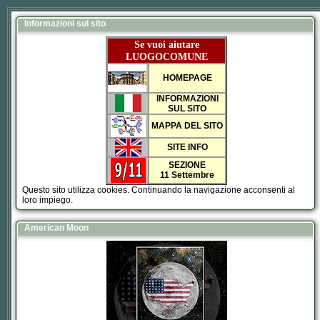
Informazioni sul sito
Se vuoi aiutare
LUOGOCOMUNE
HOMEPAGE
INFORMAZIONI
SUL SITO
MAPPA DEL SITO
SITE INFO
SEZIONE
11 Settembre
Questo sito utilizza cookies. Continuando la navigazione acconsenti al
loro impiego.
American Moon