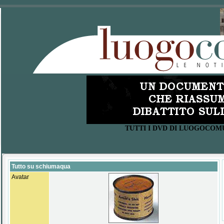
TUTTI I DVD DI LUOGOCOM
Tutto su schiumaqua
Avatar