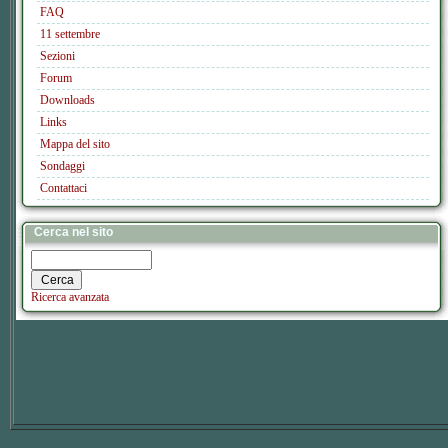
FAQ
11 settembre
Sezioni
Forum
Downloads
Links
Mappa del sito
Sondaggi
Contattaci
Cerca nel sito
Ricerca avanzata