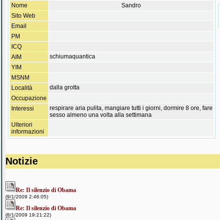
Nome
Sandro
Sito Web
Email
PM
ICQ
schiumaquantica
AIM
YIM
MSNM
dalla grotta
Località
Occupazione
respirare aria pulita, mangiare tutti i giorni, dormire 8 ore, fare
Interessi
sesso almeno una volta alla settimana
Ulteriori
informazioni
Notizie
Re: Il silenzio di Obama
(9/1/2009 2:46:05)
Re: Il silenzio di Obama
(8/1/2009 19:21:22)