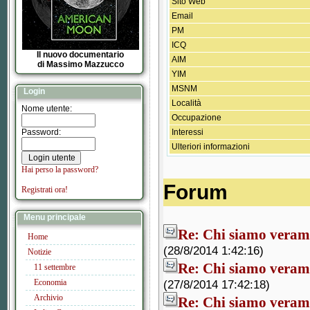
Sito Web
Email
PM
ICQ
Il nuovo documentario
AIM
di Massimo Mazzucco
YIM
MSNM
Login
Località
Nome utente:
Occupazione
Password:
Interessi
Ulteriori informazioni
Hai perso la password?
Forum
Registrati ora!
Menu principale
Re: Chi siamo veram
Home
(28/8/2014 1:42:16)
Notizie
Re: Chi siamo veram
11 settembre
Economia
(27/8/2014 17:42:18)
Archivio
Re: Chi siamo veram