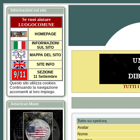
Informazioni sul sito
Se vuoi aiutare
LUOGOCOMUNE
HOMEPAGE
INFORMAZIONI
SUL SITO
MAPPA DEL SITO
SITE INFO
SEZIONE
11 Settembre
Questo sito utilizza cookies.
TUTTI 
Continuando la navigazione
acconsenti al loro impiego.
American Moon
Tutto su spelceq
Avatar
Nome