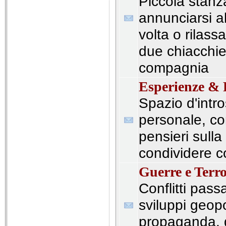
Piccola stan
annunciarsi al
volta o rilassa
due chiacchier
compagnia
Esperienze & R
Spazio d'intr
personale, co
pensieri sulla 
condividere con
Guerre e Terr
Conflitti passa
sviluppi geopo
propaganda, di