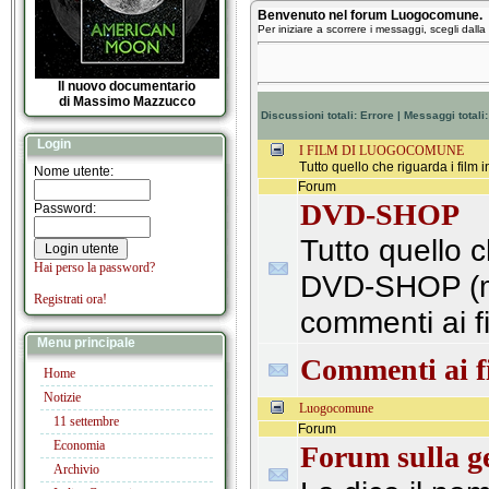
Benvenuto nel forum Luogocomune.
Per iniziare a scorrere i messaggi, scegli dalla l
Il nuovo documentario
di Massimo Mazzucco
Discussioni totali:
Errore
| Messaggi totali
Login
I FILM DI LUOGOCOMUNE
Tutto quello che riguarda i film i
Nome utente:
Forum
DVD-SHOP
Password:
Tutto quello c
Hai perso la password?
DVD-SHOP (m
Registrati ora!
commenti ai fi
Menu principale
Commenti ai f
Home
Notizie
Luogocomune
11 settembre
Forum
Economia
Forum sulla ge
Archivio