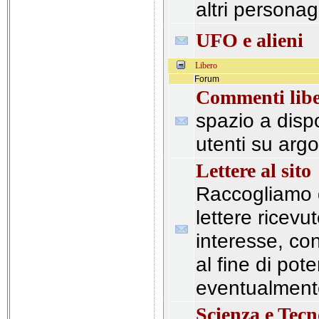
altri persona
UFO e alieni
Libero
Forum
Commenti libe
spazio a disp
utenti su arg
Lettere al sito
Raccogliamo q
lettere ricevu
interesse, con
al fine di pote
eventualment
Scienza e Tecn