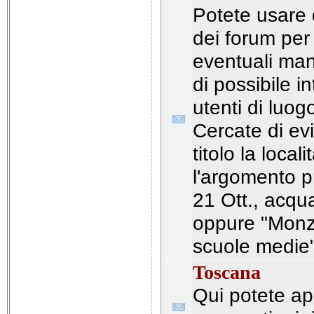
Potete usare
dei forum per
eventuali mani
di possibile i
utenti di luo
Cercate di ev
titolo la locali
l'argomento pr
21 Ott., acqu
oppure "Monza
scuole medie"
Toscana
Qui potete apr