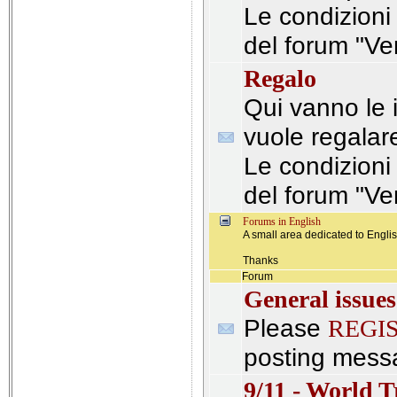
Le condizioni
del forum "Ve
Regalo
Qui vanno le i
vuole regalar
Le condizioni
del forum "Ve
Forums in English
A small area dedicated to Engli
Thanks
Forum
General issues
Please
REGI
posting mess
9/11 - World 