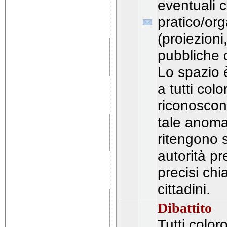
eventuali c
pratico/org
(proiezioni
pubbliche d
Lo spazio è
a tutti col
riconoscono
tale anoma
ritengono 
autorità p
precisi chi
cittadini.
Dibattito
Tutti color