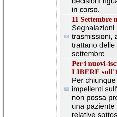
decisioni rigua
in corso.
11 Settembre 
Segnalazioni d
trasmissioni, a
trattano delle
settembre
Per i nuovi-i
LIBERE sull'
Per chiunque
impellenti sul
non possa pro
una paziente l
relative sotto