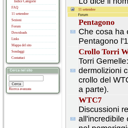
Lo dice il no
Indice Categorie
FAQ
11 settembre
11 settembre
Forum
Pentagono
Sezioni
Forum
Che cosa ha co
Downloads
Pentagono l'
Links
Mappa del sito
Crollo Torri
Sondaggi
Contattaci
Torri Gemelle: 
dermolizioni c
Cerca nel sito
crollo del WT
a parte).
Ricerca avanzata
WTC7
Discussioni re
all'incredibil