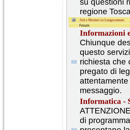
su questioni r
regione Tosc
Arti e Mestieri su Luogocomune
Forum
Informazioni 
Chiunque desi
questo serviz
richiesta che 
pregato di le
attentamente
messaggio.
Informatica - 
ATTENZIONE: 
di programma
presentano la 