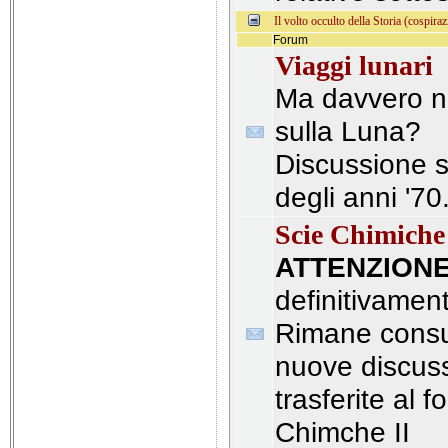
Il volto occulto della Storia (cospiraz
Forum
Viaggi lunari
Ma davvero n
sulla Luna?
Discussione su
degli anni '70
Scie Chimich
ATTENZION
definitivamen
Rimane consul
nuove discus
trasferite al 
Chimche II