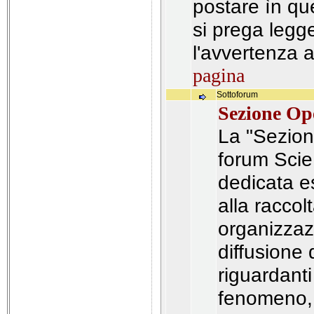
postare ìn q
si prega legg
l'avvertenza 
pagina
Sottoforum
Sezione Op
La "Sezion
forum Scie
dedicata e
alla raccolt
organizzazi
diffusione 
riguardant
fenomeno, 