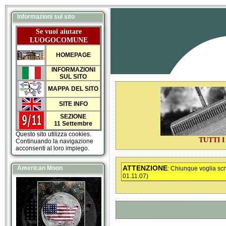
Informazioni sul sito
Se vuoi aiutare
LUOGOCOMUNE
HOMEPAGE
INFORMAZIONI
SUL SITO
MAPPA DEL SITO
SITE INFO
SEZIONE
11 Settembre
Questo sito utilizza cookies.
TUTTI 
Continuando la navigazione
acconsenti al loro impiego.
ATTENZIONE
American Moon
: Chiunque voglia sc
01.11.07)