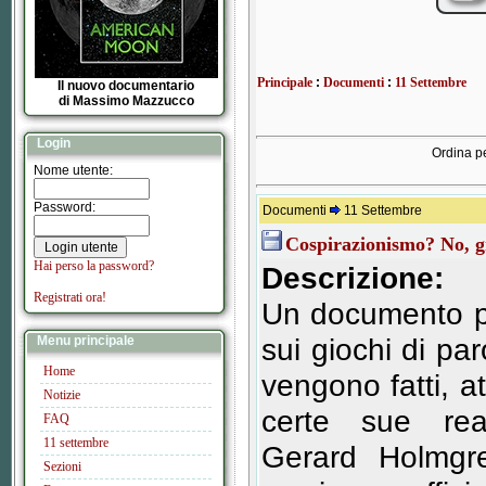
Principale
:
Documenti
:
11 Settembre
Il nuovo documentario
di Massimo Mazzucco
Login
Ordina pe
Nome utente:
Password:
Documenti
11 Settembre
Cospirazionismo? No, g
Hai perso la password?
Descrizione:
Registrati ora!
Un documento pa
sui giochi di pa
Menu principale
Home
vengono fatti, a
Notizie
certe sue real
FAQ
11 settembre
Gerard Holmgre
Sezioni