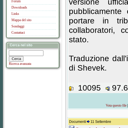
versione uffic
Forum
Downloads
pubblicamente c
Links
portare in tr
Mappa del sito
Sondaggi
collaboratori, 
Contattaci
stato.
Cerca nel sito
Traduzione dall
Ricerca avanzata
di Shevek.
10095
97.
Vota questo file
Documenti
11 Settembre