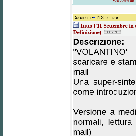
Vota questo file
Documenti
11 Settembre
Tutto l'11 Settembre i
Definizione)
Descrizione:
"VOLANTINO"
scaricare e stamp
mail
Una super-sinte
come introduzio
Versione a medi
normali, lettur
mail)