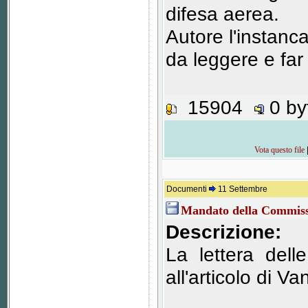
difesa aerea.
Autore l'instanc
da leggere e far
15904
0 b
Vota questo file
Documenti
11 Settembre
Mandato della Commiss
Descrizione:
La lettera dell
all'articolo di V