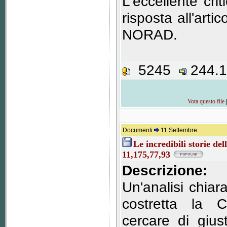
L'eccellente crit
risposta all'artic
NORAD.
5245
244.
Vota questo file
Documenti
11 Settembre
Le incredibili storie de
11,175,77,93
Descrizione:
Un'analisi chiar
costretta la 
cercare di giust