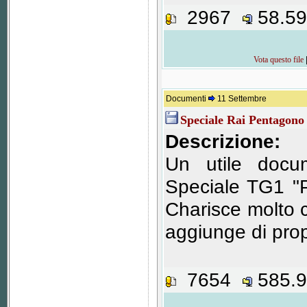
2967
58.5
Vota questo file
Documenti
11 Settembre
Speciale Rai Pentagon
Descrizione:
Un utile docu
Speciale TG1 "
Charisce molto c
aggiunge di prop
7654
585.