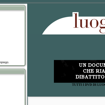
impiego.
TUTTI I DVD DI L