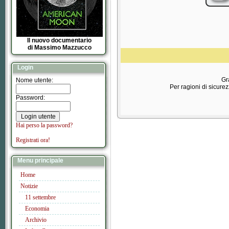
Il nuovo documentario
di Massimo Mazzucco
Login
Gra
Nome utente:
Per ragioni di sicure
Password:
Hai perso la password?
Registrati ora!
Menu principale
Home
Notizie
11 settembre
Economia
Archivio