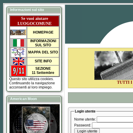
Informazioni sul sito
Se vuoi aiutare
LUOGOCOMUNE
HOMEPAGE
INFORMAZIONI
SUL SITO
MAPPA DEL SITO
SITE INFO
SEZIONE
11 Settembre
Questo sito utilizza cookies.
TUTTI 
Continuando la navigazione
acconsenti al loro impiego.
American Moon
Login utente
Nome utente:
Password: