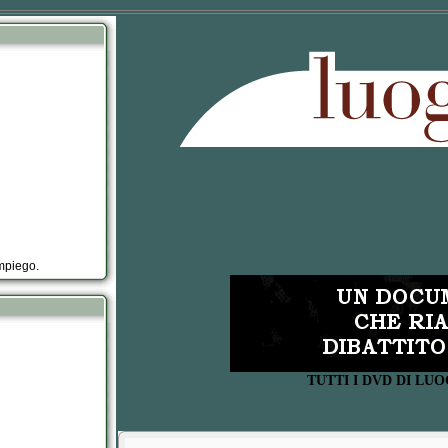
impiego.
TUTTI I DVD DI L