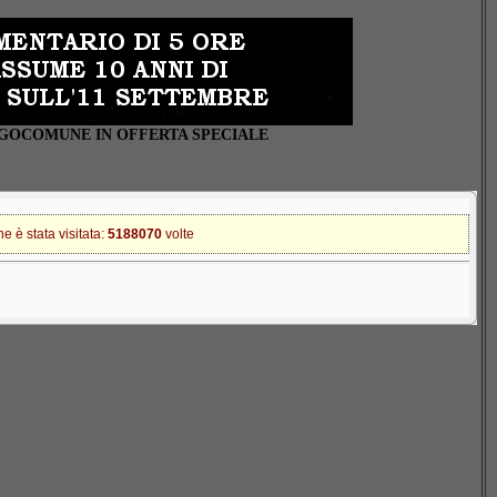
UOGOCOMUNE IN OFFERTA SPECIALE
 è stata visitata:
5188070
volte