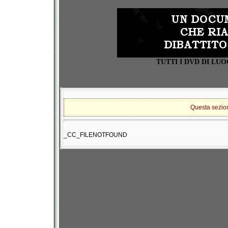
TUTTI I DVD DI L
Questa sezione
_CC_FILENOTFOUND