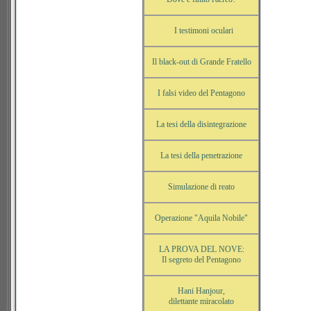
I testimoni oculari
Il black-out di Grande Fratello
I falsi video del Pentagono
La tesi della disintegrazione
La tesi della penetrazione
Simulazione di reato
Operazione "Aquila Nobile"
LA PROVA DEL NOVE:
Il segreto del Pentagono
Hani Hanjour,
dilettante miracolato