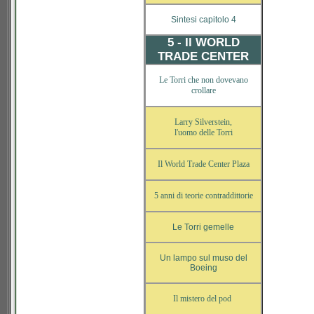
Sintesi capitolo 4
5 - Il WORLD
TRADE CENTER
Le Torri che non dovevano
crollare
Larry Silverstein,
l'uomo delle Torri
Il World Trade Center Plaza
5 anni di teorie contraddittorie
Le Torri gemelle
Un lampo sul muso del
Boeing
Il mistero del pod