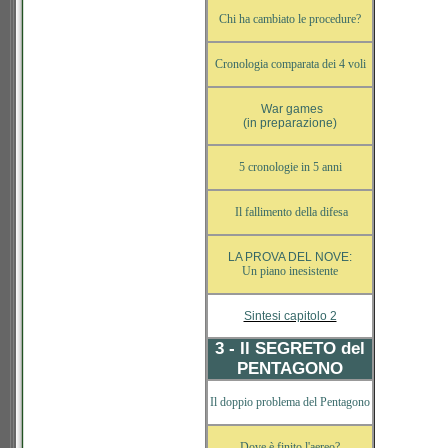
Chi ha cambiato le procedure?
Cronologia comparata dei 4 voli
War games
(in preparazione)
5 cronologie in 5 anni
Il fallimento della difesa
LA PROVA DEL NOVE:
Un piano inesistente
Sintesi capitolo 2
3 - Il SEGRETO del
PENTAGONO
Il doppio problema del Pentagono
Dove è finito l'aereo?