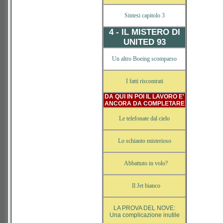
Sintesi capitolo 3
4 - IL MISTERO DI
UNITED 93
Un altro Boeing scomparso
I fatti riscontrati
DA QUI IN POI IL LAVORO E'
ANCORA DA COMPLETARE
Le telefonate dal cielo
Lo schianto misterioso
Abbattuto in volo?
Il Jet bianco
LA PROVA DEL NOVE:
Una complicazione inutile