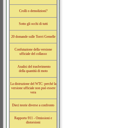
Crolli o demolizioni?
Sotto gli occhi di tutti
20 domande sulle Torrri Gemelle
Confutazione della versione
ufficiale del collasso
Analisi del trasferimento
della quantità di moto
La distruzione del WTC: perché la
versione ufficiale non può essere
vera
Dieci teorie diverse a confronto
Rapporto 911 - Omissioni e
distorsioni