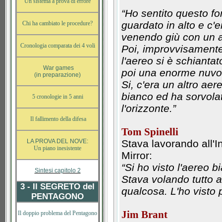
Un sistema a prova di errore
“Ho sentito questo fo
guardato in alto e c'
Chi ha cambiato le procedure?
venendo giù con un an
Cronologia comparata dei 4 voli
Poi, improvvisamente,
l'aereo si è schianta
War games
poi una enorme nuvol
(in preparazione)
Si, c'era un altro ae
bianco ed ha sorvolat
5 cronologie in 5 anni
l'orizzonte.”
Il fallimento della difesa
Tom Spinelli
LA PROVA DEL NOVE:
Stava lavorando all'I
Un piano inesistente
Mirror:
“Si ho visto l'aereo b
Sintesi capitolo 2
Stava volando tutto 
3 - Il SEGRETO del
qualcosa. L'ho visto 
PENTAGONO
Jim Brant
Il doppio problema del Pentagono