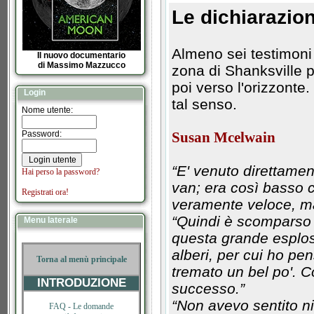
Le dichiarazion
Almeno sei testimoni 
Il nuovo documentario
di Massimo Mazzucco
zona di Shanksville p
poi verso l'orizzonte. 
Login
tal senso.
Nome utente:
Password:
Susan Mcelwain
“E' venuto direttamen
Hai perso la password?
van; era così basso 
Registrati ora!
veramente veloce, m
“Quindi è scomparso d
Menu laterale
questa grande esplosi
alberi, per cui ho pen
Torna al menù principale
tremato un bel po'. C
INTRODUZIONE
successo.”
“Non avevo sentito nie
FAQ -
Le domande