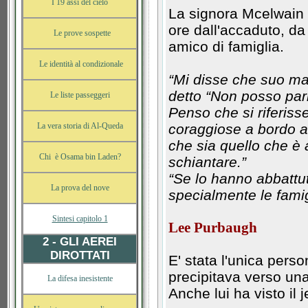
I 19 assi del cielo
La signora Mcelwain 
ore dall'accaduto, da 
Le prove sospette
amico di famiglia.
Le identità al condizionale
“Mi disse che suo ma
detto “Non posso pa
Le liste passeggeri
Penso che si riferiss
La vera storia di Al-Queda
coraggiose a bordo a
che sia quello che è 
Chi è Osama bin Laden?
schiantare.”
“Se lo hanno abbattu
La prova del nove
specialmente le famigl
Sintesi capitolo 1
Lee Purbaugh
2 - GLI AEREI
DIROTTATI
E' stata l'unica pers
precipitava verso un
La difesa inesistente
Anche lui ha visto il 