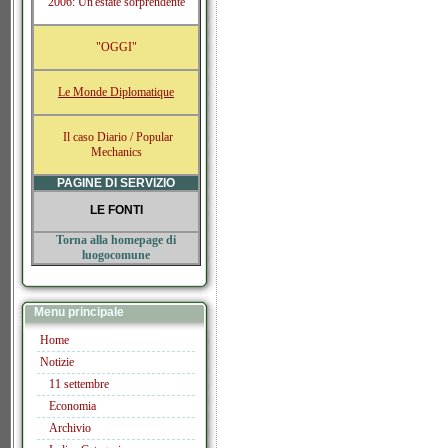
2006: Un'estate sorprendente
"OGGI"
Le Monde Diplomatique
Il caso Diario / Popular
Mechanics
PAGINE DI SERVIZIO
LE FONTI
Torna alla homepage di
luogocomune
Menu principale
Home
Notizie
11 settembre
Economia
Archivio