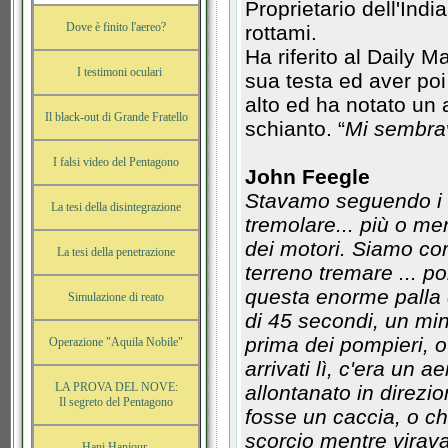
Proprietario dell'Indi
Dove è finito l'aereo?
rottami.
Ha riferito al Daily Ma
I testimoni oculari
sua testa ed aver poi
alto ed ha notato un
Il black-out di Grande Fratello
schianto. “
Mi sembrav
I falsi video del Pentagono
John Feegle
Stavamo seguendo i fa
La tesi della disintegrazione
tremolare... più o m
dei motori. Siamo cor
La tesi della penetrazione
terreno tremare ... p
questa enorme palla di
Simulazione di reato
di 45 secondi, un min
prima dei pompieri, 
Operazione "Aquila Nobile"
arrivati lì, c'era un a
LA PROVA DEL NOVE:
allontanato in direzi
Il segreto del Pentagono
fosse un caccia, o ch
scorcio mentre virav
Hani Hanjour,