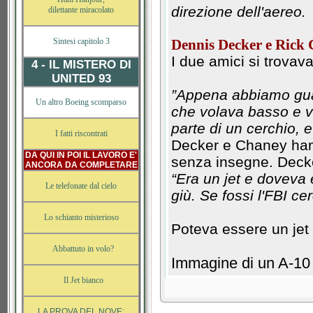
direzione dell'aereo.
dilettante miracolato
Sintesi capitolo 3
Dennis Decker e Rick
I due amici si trovava
4 - IL MISTERO DI
UNITED 93
”Appena abbiamo guard
Un altro Boeing scomparso
che volava basso e v
parte di un cerchio, e
I fatti riscontrati
Decker e Chaney hann
DA QUI IN POI IL LAVORO E'
senza insegne. Deck
ANCORA DA COMPLETARE
“Era un jet e doveva
Le telefonate dal cielo
giù. Se fossi l'FBI ce
Lo schianto misterioso
Poteva essere un jet
Abbattuto in volo?
Immagine di un A-10 
Il Jet bianco
LA PROVA DEL NOVE: