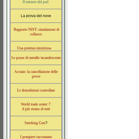
Il mistero del pod
La prova del nove
Rapporto NIST: simulazione di
collasso
Una potenza misteriosa
Le pozze di metallo incandescente
Acciaio: la cancellazione delle
prove
Le demolizioni controllate
World trade center 7:
il più strano di tutti
Smoking Gun
?
I pompieri raccontano