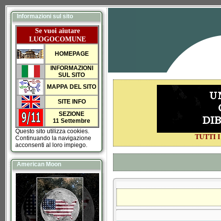
Informazioni sul sito
Se vuoi aiutare
LUOGOCOMUNE
HOMEPAGE
INFORMAZIONI
SUL SITO
MAPPA DEL SITO
SITE INFO
SEZIONE
11 Settembre
Questo sito utilizza cookies.
TUTTI 
Continuando la navigazione
acconsenti al loro impiego.
American Moon