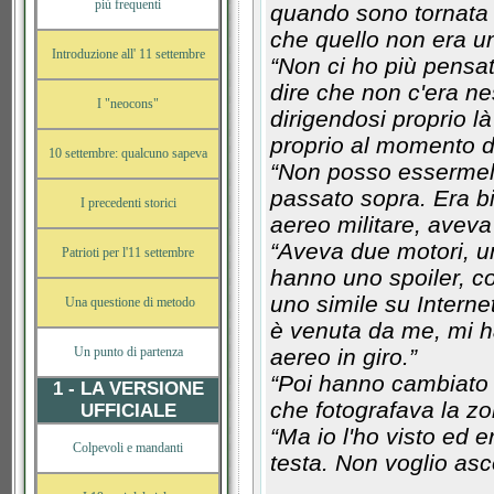
più frequenti
quando sono tornata 
che quello non era un
Introduzione all' 11 settembre
“Non ci ho più pensat
dire che non c'era ne
I "neocons"
dirigendosi proprio l
proprio al momento de
10 settembre: qualcuno sapeva
“Non posso essermelo
passato sopra. Era 
I precedenti storici
aereo militare, aveva 
“Aveva due motori, u
Patrioti per l'11 settembre
hanno uno spoiler, co
uno simile su Interne
Una questione di metodo
è venuta da me, mi h
Un punto di partenza
aereo in giro.”
“Poi hanno cambiato 
1 - LA VERSIONE
che fotografava la zo
UFFICIALE
“Ma io l'ho visto ed e
Colpevoli e mandanti
testa. Non voglio asc