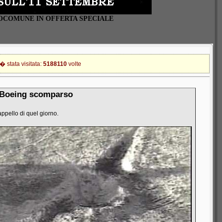
GOCOMUNE IN OFFERTA SPECIALE
 stata visitata:
5188110
volte
 Boeing scomparso
ppello di quel giorno.