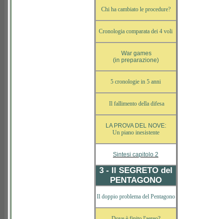
Chi ha cambiato le procedure?
Cronologia comparata dei 4 voli
War games
(in preparazione)
5 cronologie in 5 anni
Il fallimento della difesa
LA PROVA DEL NOVE:
Un piano inesistente
Sintesi capitolo 2
3 - Il SEGRETO del
PENTAGONO
Il doppio problema del Pentagono
Dove è finito l'aereo?