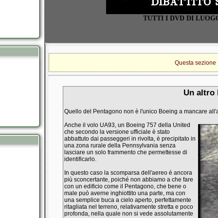
TUTTI I DVD DI LUO
Questa sezione �
Un altro
Quello del Pentagono non è l'unico Boeing a mancare all'a
Anche il volo UA93, un Boeing 757 della United
che secondo la versione ufficiale è stato
abbattuto dai passeggeri in rivolta, è precipitato in
una zona rurale della Pennsylvania senza
lasciare un solo frammento che permettesse di
identificarlo.
In questo caso la scomparsa dell'aereo è ancora
più sconcertante, poiché non abbiamo a che fare
con un edificio come il Pentagono, che bene o
male può averne inghiottito una parte, ma con
una semplice buca a cielo aperto, perfettamente
ritagliata nel terreno, relativamente stretta e poco
profonda, nella quale non si vede assolutamente