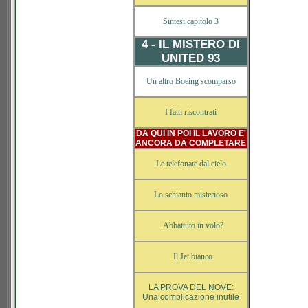
Sintesi capitolo 3
4 - IL MISTERO DI
UNITED 93
Un altro Boeing scomparso
I fatti riscontrati
DA QUI IN POI IL LAVORO E'
ANCORA DA COMPLETARE
Le telefonate dal cielo
Lo schianto misterioso
Abbattuto in volo?
Il Jet bianco
LA PROVA DEL NOVE:
Una complicazione inutile