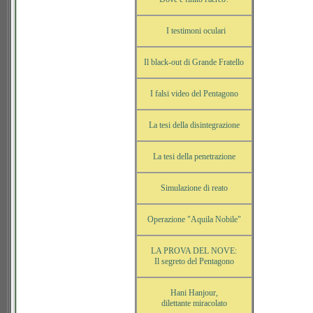
I testimoni oculari
Il black-out di Grande Fratello
I falsi video del Pentagono
La tesi della disintegrazione
La tesi della penetrazione
Simulazione di reato
Operazione "Aquila Nobile"
LA PROVA DEL NOVE:
Il segreto del Pentagono
Hani Hanjour,
dilettante miracolato