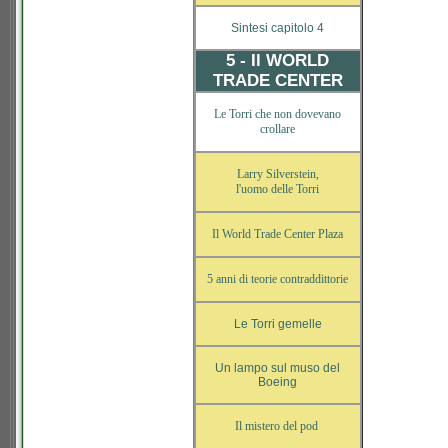
Sintesi capitolo 4
5 - Il WORLD
TRADE CENTER
Le Torri che non dovevano
crollare
Larry Silverstein,
l'uomo delle Torri
Il World Trade Center Plaza
5 anni di teorie contraddittorie
Le Torri gemelle
Un lampo sul muso del
Boeing
Il mistero del pod