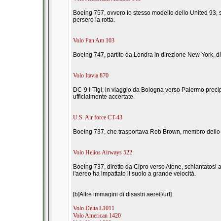
Boeing 757, ovvero lo stesso modello dello United 93, s
persero la rotta.
Volo Pan Am 103
Boeing 747, partito da Londra in direzione New York, dis
Volo Itavia 870
DC-9 I-Tigi, in viaggio da Bologna verso Palermo precipi
ufficialmente accertate.
U.S. Air force CT-43
Boeing 737, che trasportava Rob Brown, membro dello staf
Volo Helios Airways 522
Boeing 737, diretto da Cipro verso Atene, schiantatosi 
l'aereo ha impattato il suolo a grande velocità.
[b]Altre immagini di disastri aerei[/url]
Volo Delta L1011
Volo American 1420