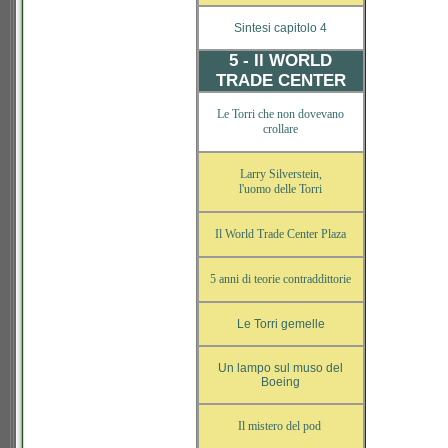
Sintesi capitolo 4
5 - Il WORLD
TRADE CENTER
Le Torri che non dovevano
crollare
Larry Silverstein,
l'uomo delle Torri
Il World Trade Center Plaza
5 anni di teorie contraddittorie
Le Torri gemelle
Un lampo sul muso del
Boeing
Il mistero del pod