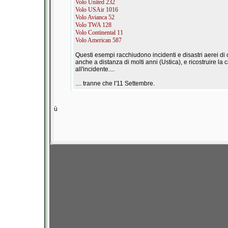
Volo United 232
Volo USAir 1016
Volo Avianca 52
Volo TWA 128
Volo Continental 11
Volo American 587
Questi esempi racchiudono incidenti e disastri aerei di o
anche a distanza di molti anni (Ustica), e ricostruire l
all'incidente....
.... tranne che l'11 Settembre.
ù