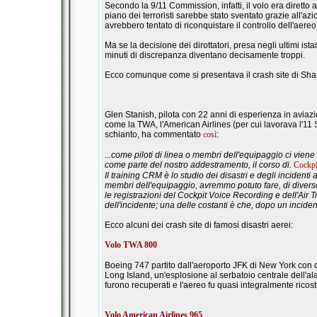
Secondo la 9/11 Commission, infatti, il volo era diretto 
piano dei terroristi sarebbe stato sventato grazie all'a
avrebbero tentato di riconquistare il controllo dell'aereo,
Ma se la decisione dei dirottatori, presa negli ultimi ista
minuti di discrepanza diventano decisamente troppi.
Ecco comunque come si presentava il crash site di Shank
Glen Stanish, pilota con 22 anni di esperienza in aviazio
come la TWA, l'American Airlines (per cui lavorava l'11 S
schianto, ha commentato
così
:
...come piloti di linea o membri dell'equipaggio ci viene
come parte del nostro addestramento, il corso di.
Cockp
Il training CRM è lo studio dei disastri e degli incidenti 
membri dell'equipaggio, avremmo potuto fare, di diverso,
le registrazioni del Cockpit Voice Recording e dell'Air Tr
dell'incidente; una delle costanti è che, dopo un incide
Ecco alcuni dei crash site di famosi disastri aerei:
Volo TWA 800
Boeing 747 partito dall'aeroporto JFK di New York con de
Long Island, un'esplosione al serbatoio centrale dell'ala
furono recuperati e l'aereo fu quasi integralmente ricost
Volo American Airlines 965