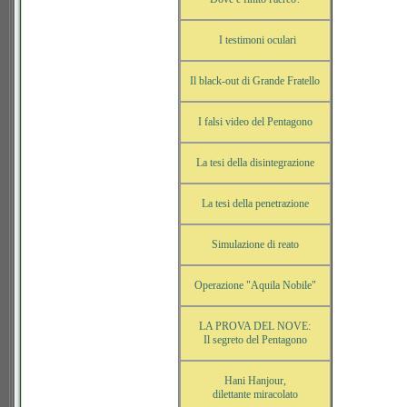
I testimoni oculari
Il black-out di Grande Fratello
I falsi video del Pentagono
La tesi della disintegrazione
La tesi della penetrazione
Simulazione di reato
Operazione "Aquila Nobile"
LA PROVA DEL NOVE:
Il segreto del Pentagono
Hani Hanjour,
dilettante miracolato