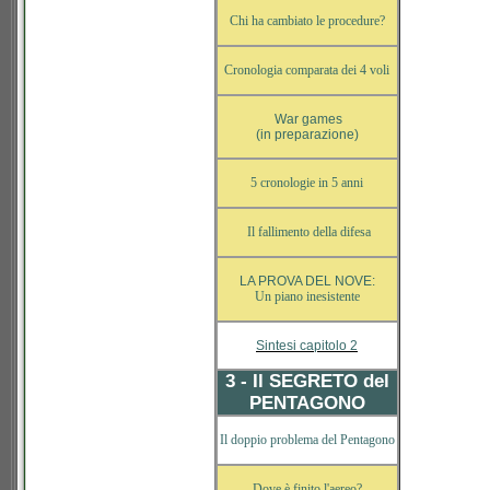
Chi ha cambiato le procedure?
Cronologia comparata dei 4 voli
War games
(in preparazione)
5 cronologie in 5 anni
Il fallimento della difesa
LA PROVA DEL NOVE:
Un piano inesistente
Sintesi capitolo 2
3 - Il SEGRETO del
PENTAGONO
Il doppio problema del Pentagono
Dove è finito l'aereo?