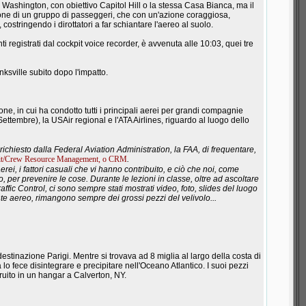
a Washington, con obiettivo Capitol Hill o la stessa Casa Bianca, ma il
zione di un gruppo di passeggeri, che con un'azione coraggiosa,
 costringendo i dirottatori a far schiantare l'aereo al suolo.
nti registrati dal cockpit voice recorder, è avvenuta alle 10:03, quei tre
sville subito dopo l'impatto.
ne, in cui ha condotto tutti i principali aerei per grandi compagnie
ettembre), la USAir regional e l'ATA Airlines, riguardo al luogo dello
 richiesto dalla Federal Aviation Administration, la FAA, di frequentare,
it/Crew Resource Management, o CRM
.
aerei, i fattori casuali che vi hanno contribuito, e ciò che noi, come
 per prevenire le cose. Durante le lezioni in classe, oltre ad ascoltare
affic Control, ci sono sempre stati mostrati video, foto, slides del luogo
nte aereo, rimangono sempre dei grossi pezzi del velivolo...
stinazione Parigi. Mentre si trovava ad 8 miglia al largo della costa di
 lo fece disintegrare e precipitare nell'Oceano Atlantico. I suoi pezzi
ruito in un hangar a Calverton, NY.