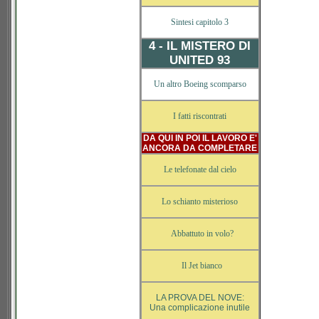
Sintesi capitolo 3
4 - IL MISTERO DI
UNITED 93
Un altro Boeing scomparso
I fatti riscontrati
DA QUI IN POI IL LAVORO E'
ANCORA DA COMPLETARE
Le telefonate dal cielo
Lo schianto misterioso
Abbattuto in volo?
Il Jet bianco
LA PROVA DEL NOVE:
Una complicazione inutile