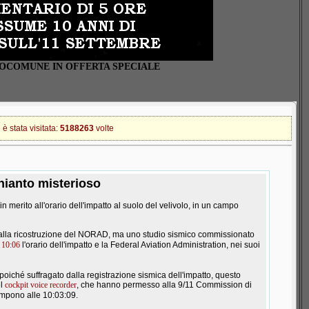
GOCOMUNE IN OFFERTA SPECIALE
 stata visitata:
5188263
volte
ianto misterioso
in merito all'orario dell'impatto al suolo del velivolo, in un campo
i alla ricostruzione del NORAD, ma uno studio sismico commissionato
e
10:06
l'orario dell'impatto e la Federal Aviation Administration, nei suoi
poiché suffragato dalla registrazione sismica dell'impatto, questo
el
cockpit voice recorder
, che hanno permesso alla 9/11 Commission di
rompono alle 10:03:09.