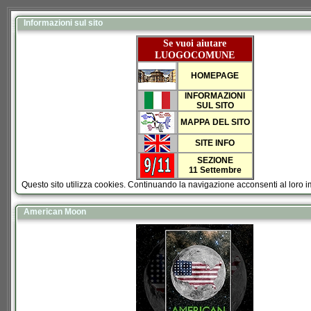
Informazioni sul sito
Se vuoi aiutare
LUOGOCOMUNE
HOMEPAGE
INFORMAZIONI
SUL SITO
MAPPA DEL SITO
SITE INFO
SEZIONE
11 Settembre
Questo sito utilizza cookies. Continuando la navigazione acconsenti al loro 
American Moon