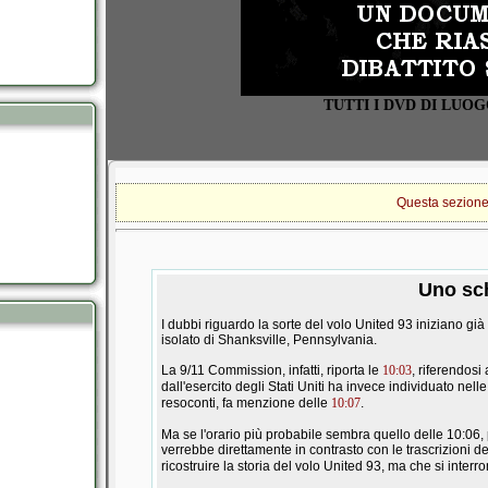
TUTTI I DVD DI LUO
Questa sezione è
Uno sch
I dubbi riguardo la sorte del volo United 93 iniziano già 
isolato di Shanksville, Pennsylvania.
La 9/11 Commission, infatti, riporta le
10:03
, riferendos
dall'esercito degli Stati Uniti ha invece individuato nell
resoconti, fa menzione delle
10:07
.
Ma se l'orario più probabile sembra quello delle 10:06, 
verrebbe direttamente in contrasto con le trascrizioni d
ricostruire la storia del volo United 93, ma che si inter