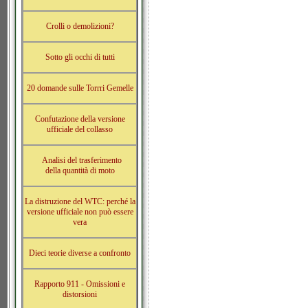
Crolli o demolizioni?
Sotto gli occhi di tutti
20 domande sulle Torrri Gemelle
Confutazione della versione
ufficiale del collasso
Analisi del trasferimento
della quantità di moto
La distruzione del WTC: perché la
versione ufficiale non può essere
vera
Dieci teorie diverse a confronto
Rapporto 911 - Omissioni e
distorsioni