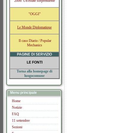
2006: Un'estate sorprendente
"OGGI"
Le Monde Diplomatique
Il caso Diario / Popular
Mechanics
PAGINE DI SERVIZIO
LE FONTI
Torna alla homepage di
luogocomune
Menu principale
Home
Notizie
FAQ
11 settembre
Sezioni