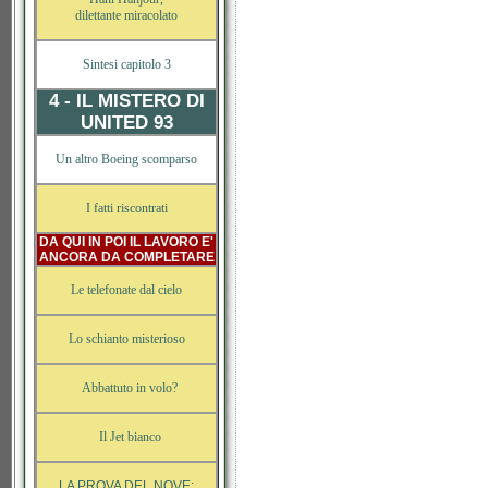
dilettante miracolato
Sintesi capitolo 3
4 - IL MISTERO DI
UNITED 93
Un altro Boeing scomparso
I fatti riscontrati
DA QUI IN POI IL LAVORO E'
ANCORA DA COMPLETARE
Le telefonate dal cielo
Lo schianto misterioso
Abbattuto in volo?
Il Jet bianco
LA PROVA DEL NOVE: