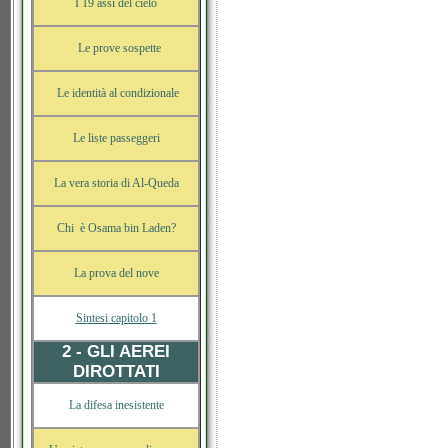
I 19 assi del cielo
Le prove sospette
Le identità al condizionale
Le liste passeggeri
La vera storia di Al-Queda
Chi è Osama bin Laden?
La prova del nove
Sintesi capitolo 1
2 - GLI AEREI
DIROTTATI
La difesa inesistente