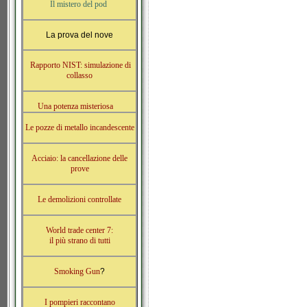
Il mistero del pod
La prova del nove
Rapporto NIST: simulazione di
collasso
Una potenza misteriosa
Le pozze di metallo incandescente
Acciaio: la cancellazione delle
prove
Le demolizioni controllate
World trade center 7:
il più strano di tutti
Smoking Gun
?
I pompieri raccontano