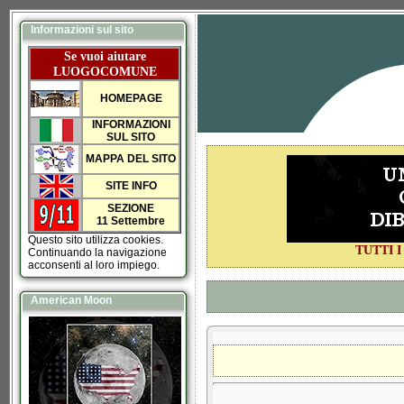
Informazioni sul sito
Se vuoi aiutare
LUOGOCOMUNE
HOMEPAGE
INFORMAZIONI
SUL SITO
MAPPA DEL SITO
SITE INFO
SEZIONE
11 Settembre
Questo sito utilizza cookies.
TUTTI 
Continuando la navigazione
acconsenti al loro impiego.
American Moon