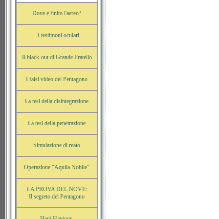
Dove è finito l'aereo?
I testimoni oculari
Il black-out di Grande Fratello
I falsi video del Pentagono
La tesi della disintegrazione
La tesi della penetrazione
Simulazione di reato
Operazione "Aquila Nobile"
LA PROVA DEL NOVE:
Il segreto del Pentagono
Hani Hanjour,