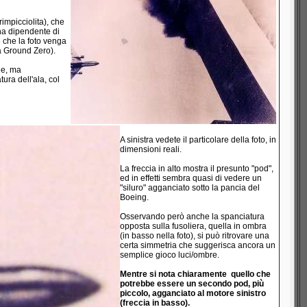
impicciolita), che
una dipendente di
e che la foto venga
ta Ground Zero).
ne, ma
ura dell'ala, col
A sinistra vedete il particolare della foto, in
dimensioni reali.
La freccia in alto mostra il presunto "pod",
ed in effetti sembra quasi di vedere un
"siluro" agganciato sotto la pancia del
Boeing.
Osservando però anche la spanciatura
opposta sulla fusoliera, quella in ombra
(in basso nella foto), si può ritrovare una
certa simmetria che suggerisca ancora un
semplice gioco luci/ombre.
Mentre si nota chiaramente quello che
potrebbe essere un secondo pod, più
piccolo, agganciato al motore sinistro
(freccia in basso).