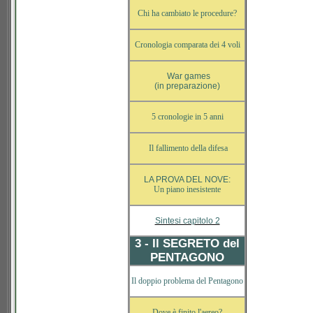
Chi ha cambiato le procedure?
Cronologia comparata dei 4 voli
War games
(in preparazione)
5 cronologie in 5 anni
Il fallimento della difesa
LA PROVA DEL NOVE:
Un piano inesistente
Sintesi capitolo 2
3 - Il SEGRETO del
PENTAGONO
Il doppio problema del Pentagono
Dove è finito l'aereo?