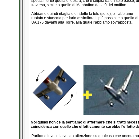
specialmente quella di destra, che è colpita da un sole basso, di
traverso, simile a quello di Manhattan delle 9 del mattino.
Abbiamo quindi ritagliato e ridotto la foto (sotto), e l'abbiamo
ruotata e sfuocata per farla assimilare il più possibile a quella di
UA 175 davanti alla Torre, alla quale l'abbiamo sovrapposta.
Noi quindi non ce la sentiamo di affermare che si tratti nec
coincidenza con quello che effettivamente sarebbe l'effetto del
Portiamo invece la vostra attenzione su qualcosa che ancora non