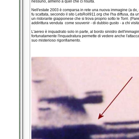
nessuno, almeno a quel che ci risulta.
Nell'estate 2003 è comparsa in rete una nuova immagine (a dx, r
fu scattata, secondo il sito LetsRoll911.org che l'ha diffusa, da 
un ristorante giapponese che si trova proprio sotto le Torri. (Par
addirittura venduta come souvenir - di dubbio gusto - a chi visi
L'aereo è inquadrato solo in parte, al bordo sinistro dell'immagi
fortunatamente l'inquadratura permette di vedere anche l'attaccat
suo misterioso rigonfiamento.