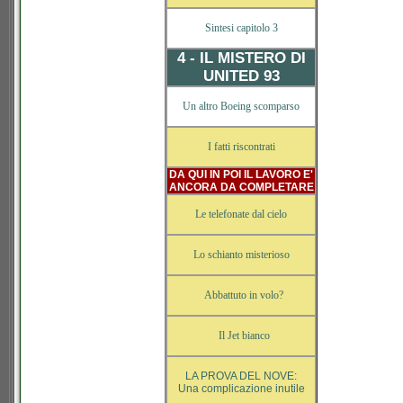
Sintesi capitolo 3
4 - IL MISTERO DI
UNITED 93
Un altro Boeing scomparso
I fatti riscontrati
DA QUI IN POI IL LAVORO E'
ANCORA DA COMPLETARE
Le telefonate dal cielo
Lo schianto misterioso
Abbattuto in volo?
Il Jet bianco
LA PROVA DEL NOVE:
Una complicazione inutile