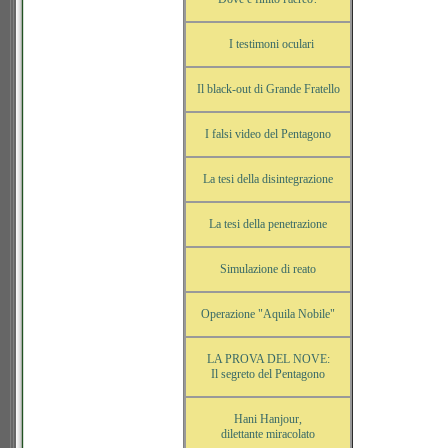
I testimoni oculari
Il black-out di Grande Fratello
I falsi video del Pentagono
La tesi della disintegrazione
La tesi della penetrazione
Simulazione di reato
Operazione "Aquila Nobile"
LA PROVA DEL NOVE:
Il segreto del Pentagono
Hani Hanjour,
dilettante miracolato