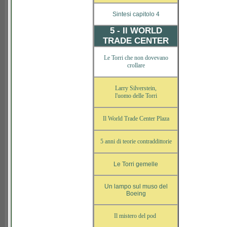
Sintesi capitolo 4
5 - Il WORLD
TRADE CENTER
Le Torri che non dovevano
crollare
Larry Silverstein,
l'uomo delle Torri
Il World Trade Center Plaza
5 anni di teorie contraddittorie
Le Torri gemelle
Un lampo sul muso del
Boeing
Il mistero del pod