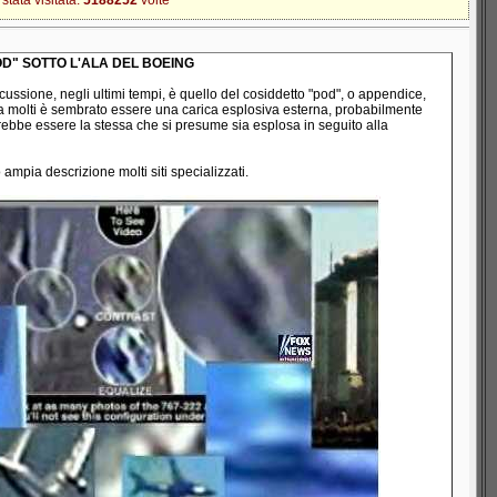
tata visitata:
5188252
volte
OD" SOTTO L'ALA DEL BOEING
ussione, negli ultimi tempi, è quello del cosiddetto "pod", o appendice,
e a molti è sembrato essere una carica esplosiva esterna, probabilmente
rebbe essere la stessa che si presume sia esplosa in seguito alla
ampia descrizione molti siti specializzati.