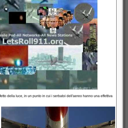
etto della luce, in un punto in cui i serbatoi dell'aereo hanno una effettiva