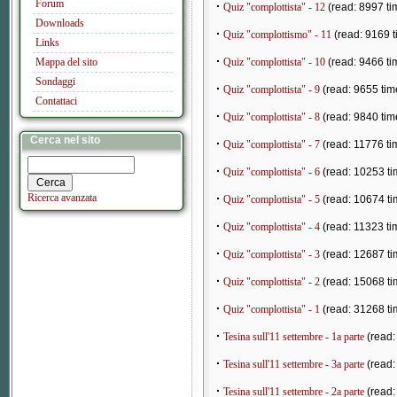
Forum
·
Quiz "complottista" - 12
(read: 8997 ti
Downloads
·
Quiz "complottismo" - 11
(read: 9169 t
Links
·
Mappa del sito
Quiz "complottista" - 10
(read: 9466 ti
Sondaggi
·
Quiz "complottista" - 9
(read: 9655 tim
Contattaci
·
Quiz "complottista" - 8
(read: 9840 tim
Cerca nel sito
·
Quiz "complottista" - 7
(read: 11776 ti
·
Quiz "complottista" - 6
(read: 10253 ti
Ricerca avanzata
·
Quiz "complottista" - 5
(read: 10674 ti
·
Quiz "complottista" - 4
(read: 11323 ti
·
Quiz "complottista" - 3
(read: 12687 ti
·
Quiz "complottista" - 2
(read: 15068 ti
·
Quiz "complottista" - 1
(read: 31268 ti
·
Tesina sull'11 settembre - 1a parte
(read:
·
Tesina sull'11 settembre - 3a parte
(read:
·
Tesina sull'11 settembre - 2a parte
(read: