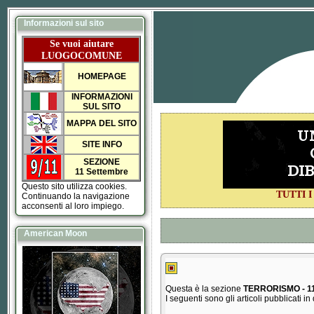
Informazioni sul sito
Se vuoi aiutare
LUOGOCOMUNE
HOMEPAGE
INFORMAZIONI
SUL SITO
MAPPA DEL SITO
SITE INFO
SEZIONE
11 Settembre
Questo sito utilizza cookies.
TUTTI 
Continuando la navigazione
acconsenti al loro impiego.
American Moon
Questa è la sezione
TERRORISMO - 
I seguenti sono gli articoli pubblicati i