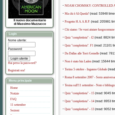
·
NOAM CHOMSKY: CONTROLLED A
·
Ma chi è Al-Queda?
(read: 53948 time
Il nuovo documentario
·
Progetto H.A.A.R.P.
(read: 205981 ti
di Massimo Mazzucco
·
Chi siamo / Se vuoi aiutare luogocomune
Login
·
Quiz "complottista" - f2
(read: 8824 ti
Nome utente:
·
Quiz "complottista". F1
(read: 21101 t
Password:
·
Da Dallas alle Torri Gemelle
(read: 781
·
Non è stato bin Laden
(read: 15644 tim
Hai perso la password?
·
Torino 5 ottobre - Inganno Globale
(read
Registrati ora!
·
Roma 8 settembre 2007 - Sesto anniversa
Menu principale
·
Tesina sull'11 settembre - Note e bibliogr
Home
·
Quiz "complottista" - 15
(read: 9045 ti
Notizie
FAQ
·
Quiz "complottista" - 14
(read: 8953 ti
11 settembre
·
Quiz "complottista" - 13
(read: 9052 ti
Sezioni