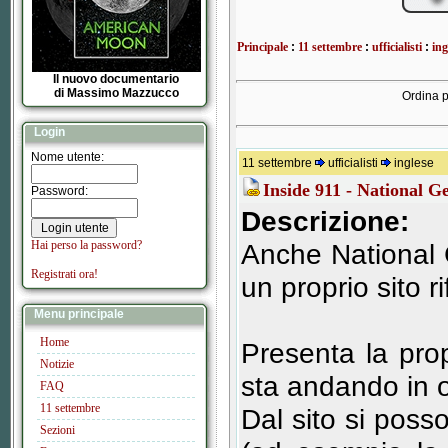
Principale
:
11 settembre
:
ufficialisti
:
ing
Il nuovo documentario
di Massimo Mazzucco
Ordina p
Login
Nome utente:
11 settembre
ufficialisti
inglese
Inside 911 - National 
Password:
Descrizione:
Hai perso la password?
Anche National 
Registrati ora!
un proprio sito ri
Menu principale
Home
Presenta la pro
Notizie
sta andando in 
FAQ
11 settembre
Dal sito si poss
Sezioni