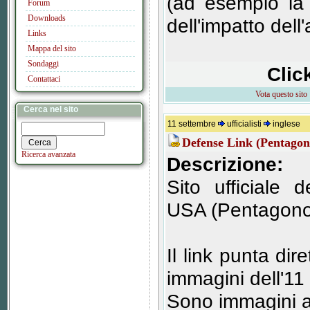
(ad esempio la 
Forum
Downloads
dell'impatto dell
Links
Mappa del sito
Sondaggi
Clic
Contattaci
Vota questo sito
Cerca nel sito
11 settembre
ufficialisti
inglese
Defense Link (Pentago
Ricerca avanzata
Descrizione:
Sito ufficiale 
USA (Pentagono
Il link punta dir
immagini dell'11
Sono immagini ad