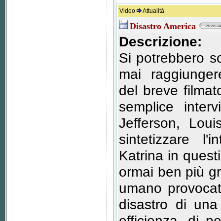
Video
Attualità
Disastro America
Descrizione:
Si potrebbero scr
mai raggiungere
del breve filma
semplice interv
Jefferson, Lou
sintetizzare l'
Katrina in quest
ormai ben più gr
umano provocato
disastro di una
efficienza, di p