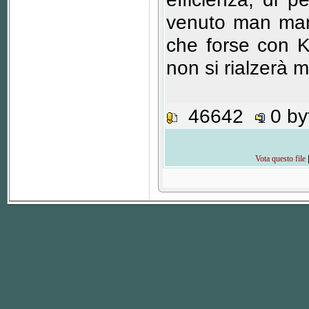
venuto man mano
che forse con K
non si rialzerà m
46642
0 b
Vota questo file