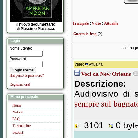
Principale
:
Video
:
Attualità
Il nuovo documentario
di Massimo Mazzucco
Guerra in Iraq
(2)
Login
Ordina pe
Nome utente:
Password:
Video
Attualità
Voci da New Orleans
Hai perso la password?
Descrizione:
Registrati ora!
Audiovisivo di s
Menu principale
sempre sul bagnat
Home
Notizie
FAQ
3101
0 by
11 settembre
Sezioni