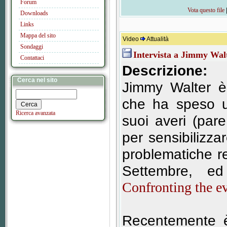
Forum
Vota questo file
Downloads
Links
Mappa del sito
Video
Attualità
Sondaggi
Intervista a Jimmy Wal
Contattaci
Descrizione:
Cerca nel sito
Jimmy Walter è
che ha speso u
Ricerca avanzata
suoi averi (pare
per sensibilizzar
problematiche rel
Settembre, ed
Confronting the e
Recentemente è 