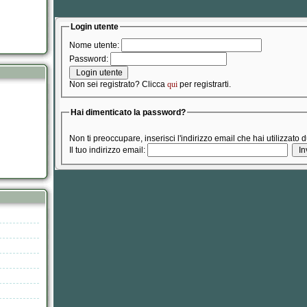
Login utente
Nome utente:
Password:
Non sei registrato? Clicca
qui
per registrarti.
Hai dimenticato la password?
Non ti preoccupare, inserisci l'indirizzo email che hai utilizzato
Il tuo indirizzo email: