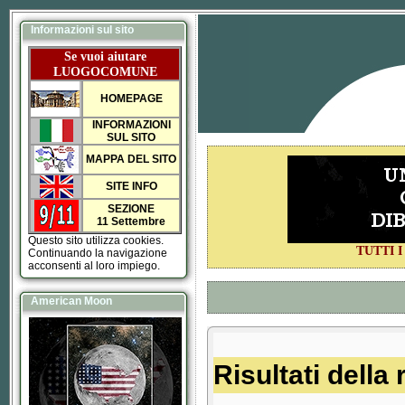
Informazioni sul sito
Se vuoi aiutare
LUOGOCOMUNE
HOMEPAGE
INFORMAZIONI
SUL SITO
MAPPA DEL SITO
SITE INFO
SEZIONE
11 Settembre
Questo sito utilizza cookies.
TUTTI 
Continuando la navigazione
acconsenti al loro impiego.
American Moon
Risultati della 