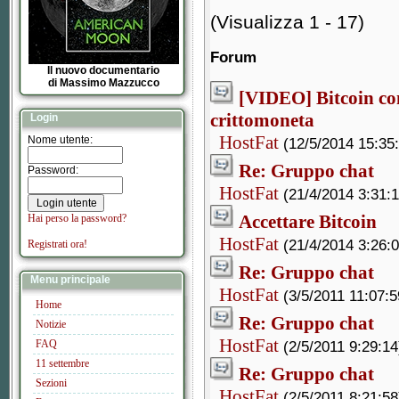
(Visualizza 1 - 17)
Forum
Il nuovo documentario
di Massimo Mazzucco
[VIDEO] Bitcoin cont
crittomoneta
Login
HostFat
Nome utente:
(12/5/2014 15:35
Re: Gruppo chat
Password:
HostFat
(21/4/2014 3:31:1
Accettare Bitcoin
Hai perso la password?
HostFat
(21/4/2014 3:26:0
Registrati ora!
Re: Gruppo chat
Menu principale
HostFat
(3/5/2011 11:07:5
Home
Re: Gruppo chat
Notizie
HostFat
FAQ
(2/5/2011 9:29:14
11 settembre
Re: Gruppo chat
Sezioni
HostFat
(2/5/2011 8:21:58