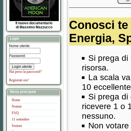
Conosci te
Il nuovo documentario
di Massimo Mazzucco
Energia, S
Login
Nome utente:
Si prega di
Password:
risorsa.
Hai perso la password?
La scala va
Registrati ora!
10 eccellente
Menu principale
Si prega di 
Home
ricevere 1 o 
Notizie
FAQ
nessuno.
11 settembre
Non votare 
Sezioni