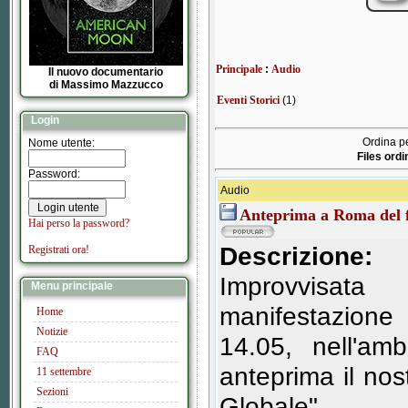
Principale
:
Audio
Il nuovo documentario
di Massimo Mazzucco
Eventi Storici
(1)
Login
Ordina pe
Nome utente:
Files ordi
Password:
Audio
Anteprima a Roma del 
Hai perso la password?
Descrizione:
Registrati ora!
Improvvisata
Menu principale
manifestazione
Home
Notizie
14.05, nell'am
FAQ
anteprima il no
11 settembre
Sezioni
Globale".