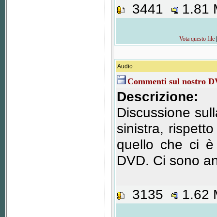
3441
1.81
Vota questo file
Audio
Commenti sul nostro D
Descrizione:
Discussione sul
sinistra, rispett
quello che ci è
DVD. Ci sono an
3135
1.62