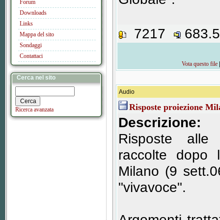
Forum
Downloads
Links
7217
683.
Mappa del sito
Sondaggi
Contattaci
Vota questo file
Cerca nel sito
Audio
Risposte proiezione Mi
Ricerca avanzata
Descrizione:
Risposte alle
raccolte dopo 
Milano (9 sett.0
"vivavoce".
Argomenti trattat