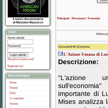
Principale
:
Documenti
:
Economia
Il nuovo documentario
di Massimo Mazzucco
Login
Ordina pe
Nome utente:
Password:
Documenti
Economia
L'Azione Umana di Lu
Hai perso la password?
Descrizione:
Registrati ora!
"L'azione 
Menu principale
Home
sull'economia
Notizie
importante di L
FAQ
11 settembre
Mises analizza 
Sezioni