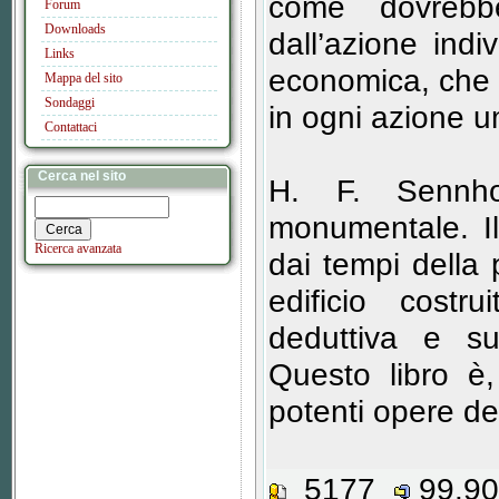
come dovrebb
Forum
Downloads
dall’azione ind
Links
economica, che è
Mappa del sito
Sondaggi
in ogni azione 
Contattaci
Cerca nel sito
H. F. Sennhol
monumentale. Il
Ricerca avanzata
dai tempi della
edificio costru
deduttiva e sul
Questo libro è
potenti opere de
5177
99.9