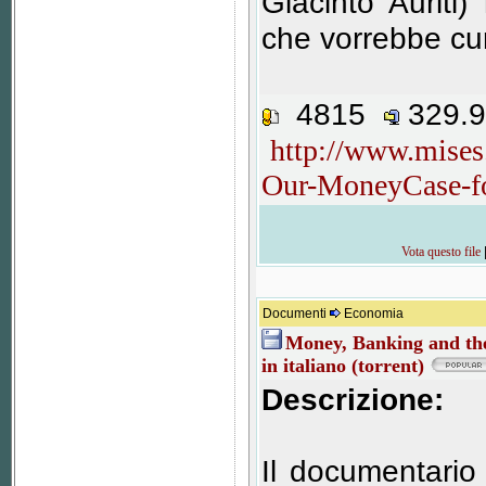
Giacinto Auriti
che vorrebbe cu
4815
329.
http://www.mises
Our-MoneyCase-fo
Vota questo file
Documenti
Economia
Money, Banking and the 
in italiano (torrent)
Descrizione:
Il documentario