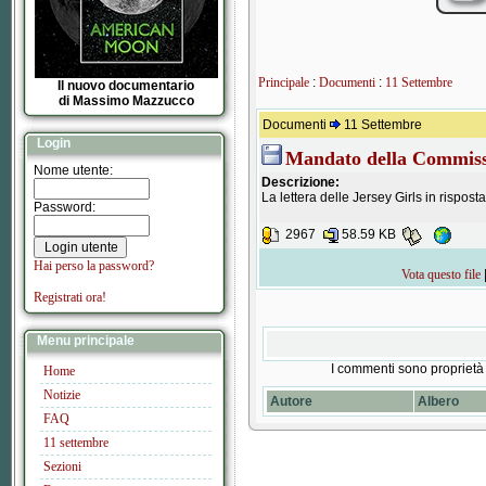
Principale
:
Documenti
:
11 Settembre
Il nuovo documentario
di Massimo Mazzucco
Documenti
11 Settembre
Login
Mandato della Commiss
Nome utente:
Descrizione:
La lettera delle Jersey Girls in rispost
Password:
2967
58.59 KB
Hai perso la password?
Vota questo file
Registrati ora!
Menu principale
I commenti sono proprietà 
Home
Notizie
Autore
Albero
FAQ
11 settembre
Sezioni