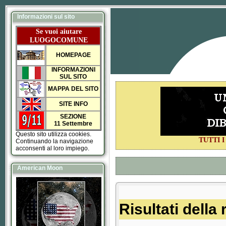
Informazioni sul sito
Se vuoi aiutare
LUOGOCOMUNE
HOMEPAGE
INFORMAZIONI
SUL SITO
MAPPA DEL SITO
SITE INFO
SEZIONE
11 Settembre
Questo sito utilizza cookies.
TUTTI 
Continuando la navigazione
acconsenti al loro impiego.
American Moon
Risultati della 