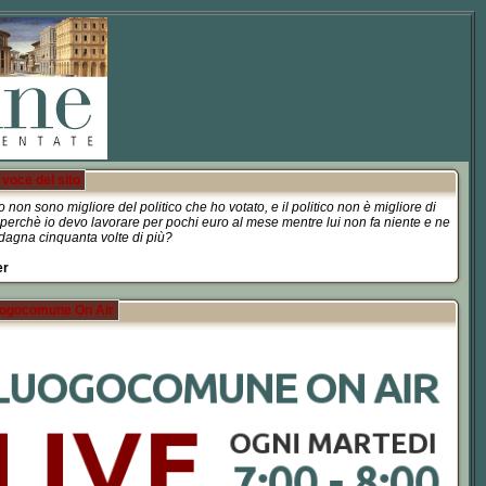
voce del sito
o non sono migliore del politico che ho votato, e il politico non è migliore di
perchè io devo lavorare per pochi euro al mese mentre lui non fa niente e ne
agna cinquanta volte di più?
er
ogocomune On Air