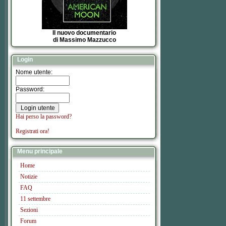
Il nuovo documentario
di Massimo Mazzucco
Login
Nome utente:
Password:
Hai perso la password?
Registrati ora!
Menu principale
Home
Notizie
FAQ
11 settembre
Sezioni
Forum