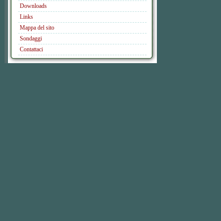
Downloads
Links
Mappa del sito
Sondaggi
Contattaci
Cerca nel sito
Ricerca avanzata