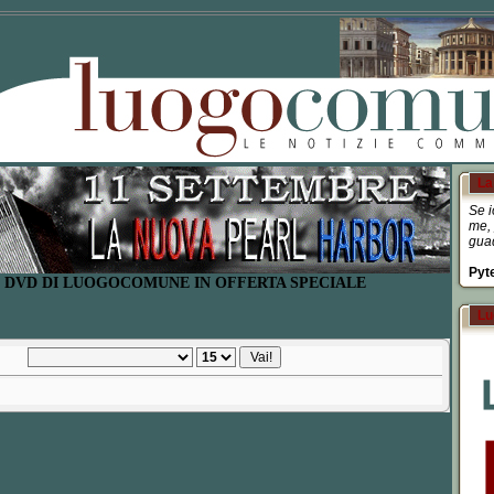
La 
Se i
me, 
guad
Pyt
I DVD DI LUOGOCOMUNE IN OFFERTA SPECIALE
Lu