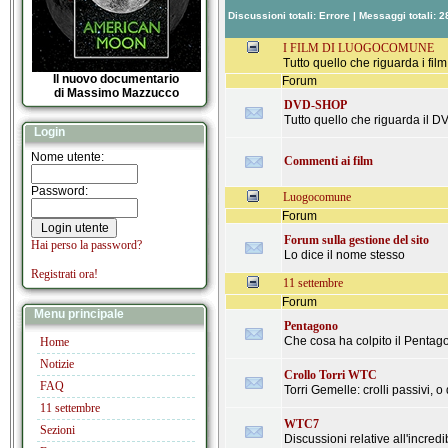
Discussioni totali:
Errore
| Messaggi totali:
2
I FILM DI LUOGOCOMUNE
Tutto quello che riguarda i film
Il nuovo documentario
Forum
di Massimo Mazzucco
DVD-SHOP
Tutto quello che riguarda il 
Login
Nome utente:
Commenti ai film
Password:
Luogocomune
Forum
Forum sulla gestione del sito
Hai perso la password?
Lo dice il nome stesso
Registrati ora!
11 settembre
Forum
Menu principale
Pentagono
Che cosa ha colpito il Pentag
Home
Notizie
Crollo Torri WTC
FAQ
Torri Gemelle: crolli passivi, o
11 settembre
WTC7
Sezioni
Discussioni relative all'incred