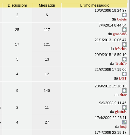
Discussioni
Messaggi
Ultimo messaggio
10/6/2006 19:24:37
2
6
da
Cebete
7/4/2014 8:44:54
25
117
da
gronda85
21/1/2013 10:06:47
17
121
da
fefochip
29/9/2015 18:59:10
5
13
da
Truth79
21/8/2009 17:19:06
4
12
da
DXT
28/9/2012 15:18:13
9
140
da
alroc
9/9/2008 9:11:45
n
2
11
da
ghisirds
17/4/2009 22:26:11
e
4
27
da
bodj
17/4/2009 22:19:17