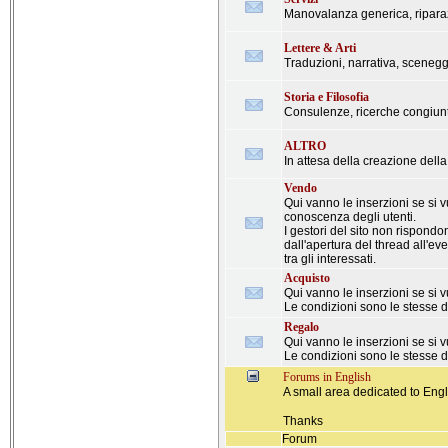
Manovalanza generica, riparazio
Lettere & Arti
Traduzioni, narrativa, sceneggi
Storia e Filosofia
Consulenze, ricerche congiunte
ALTRO
In attesa della creazione dell
Vendo
Qui vanno le inserzioni se si 
conoscenza degli utenti.
I gestori del sito non rispondo
dall'apertura del thread all'
tra gli interessati.
Acquisto
Qui vanno le inserzioni se si 
Le condizioni sono le stesse 
Regalo
Qui vanno le inserzioni se si 
Le condizioni sono le stesse 
Forums in English
A small area dedicated to Engl
Thanks
Forum