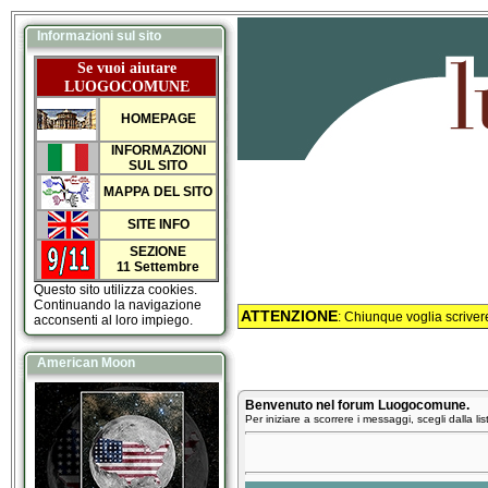
Informazioni sul sito
Se vuoi aiutare
LUOGOCOMUNE
HOMEPAGE
INFORMAZIONI
SUL SITO
MAPPA DEL SITO
SITE INFO
SEZIONE
11 Settembre
Questo sito utilizza cookies.
Continuando la navigazione
ATTENZIONE
: Chiunque voglia scrive
acconsenti al loro impiego.
American Moon
Benvenuto nel forum Luogocomune.
Per iniziare a scorrere i messaggi, scegli dalla list