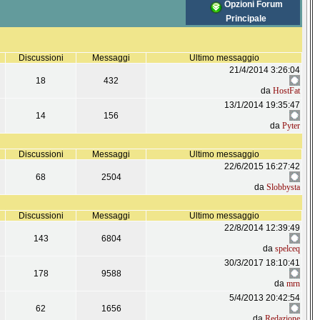
Opzioni Forum
Principale
Discussioni
Messaggi
Ultimo messaggio
21/4/2014 3:26:04
18
432
da
HostFat
13/1/2014 19:35:47
14
156
da
Pyter
Discussioni
Messaggi
Ultimo messaggio
22/6/2015 16:27:42
68
2504
da
Slobbysta
Discussioni
Messaggi
Ultimo messaggio
22/8/2014 12:39:49
143
6804
da
spelceq
30/3/2017 18:10:41
178
9588
da
mrn
5/4/2013 20:42:54
62
1656
da
Redazione