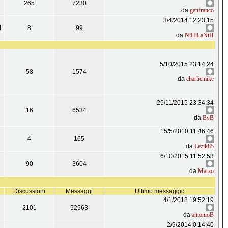
265
7230
da
genfranco
3/4/2014 12:23:15
i
8
99
da
NiHiLaNtH
5/10/2015 23:14:24
58
1574
da
charliemike
25/11/2015 23:34:34
16
6534
da
ByB
15/5/2010 11:46:46
4
165
da
Lezik85
6/10/2015 11:52:53
90
3604
da
Marzo
Discussioni
Messaggi
Ultimo messaggio
4/1/2018 19:52:19
2101
52563
da
antonioB
2/9/2014 0:14:40