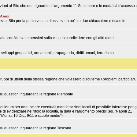
lazioni al Sito che non riguardino l'argomento 11 Settembre o le modalità d'accesso 
 Amici
 al Sito per la prima volta o rilassarsi un po', tra due chiacchiere e risate in
e, confidenze e pensieri sulla vita, da condividere con gli altri utenti
i, sviluppi geopolitici, armamenti, propaganda, diritti umani, terrorismo
uppi di utenti della stessa regione che volessero discuterne i problemi particolari.
 su questioni riguardanti la regione Piemonte
i forum per annunciare eventuali manifestazioni locali di possibile interesse per gl
di evidenziare nel titolo la località, la data e l'argomento precisi (es. "Napoli 21
 "Monza 10 Dic., 9/11 e scuole medie")
 su questioni riguardanti la regione Toscana