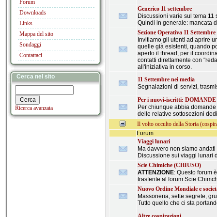
Forum
Generico 11 settembre
Downloads
Discussioni varie sul tema 11 
Quindi in generale: mancata di
Links
Sezione Operativa 11 Settembre
Mappa del sito
Invitiamo gli utenti ad aprire u
Sondaggi
quelle già esistenti, quando p
aperto il thread, per il coordi
Contattaci
contatti direttamente con "reda
all'iniziativa in corso.
Cerca nel sito
11 Settembre nei media
Segnalazioni di servizi, trasmi
Per i nuovi-iscritti: DOMANDE
Per chiunque abbia domande im
Ricerca avanzata
delle relative sottosezioni ded
Il volto occulto della Storia (cospir
Forum
Viaggi lunari
Ma davvero non siamo andati 
Discussione sui viaggi lunari d
Scie Chimiche (CHIUSO)
ATTENZIONE
: Questo forum 
trasferite al forum Scie Chimch
Nuovo Ordine Mondiale e societ
Massoneria, sette segrete, grup
Tutto quello che ci sta porta
Altre cospirazioni