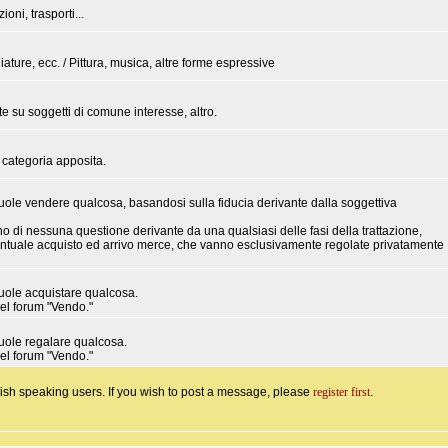
ni, trasporti...
ature, ecc. / Pittura, musica, altre forme espressive
 su soggetti di comune interesse, altro.
a categoria apposita.
vuole vendere qualcosa, basandosi sulla fiducia derivante dalla soggettiva
no di nessuna questione derivante da una qualsiasi delle fasi della trattazione,
eventuale acquisto ed arrivo merce, che vanno esclusivamente regolate privatamente
vuole acquistare qualcosa.
del forum "Vendo."
vuole regalare qualcosa.
del forum "Vendo."
ish speaking users. If you wish to post a message, please
register first
.