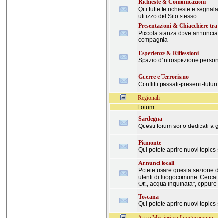
Richieste & Comunicazioni
Qui tutte le richieste e segna
utilizzo del Sito stesso
Presentazioni & Chiacchiere tra
Piccola stanza dove annunciarsi
compagnia
Esperienze & Riflessioni
Spazio d'introspezione personal
Guerre e Terrorismo
Conflitti passati-presenti-futur
Regionali
Forum
Sardegna
Questi forum sono dedicati a gr
Piemonte
Qui potete aprire nuovi topics
Annunci locali
Potete usare questa sezione de
utenti di luogocomune. Cercate 
Ott., acqua inquinata", oppure
Toscana
Qui potete aprire nuovi topics
Arti e Mestieri su Luogocomune