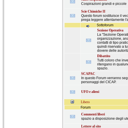
Cospirazioni grandi e piccole
Scie Chimiche II
Questo forum sostituisce il ve
prega leggere attentamente l'
Sottoforum
Sezione Operativa
La "Sezione Operati
organizzazione, anal
contatti di tipo pra
quindi riservato a t
dovere delle autorit
Dibattito
Tutti coloro che inv
ritengano in qualu
spazio.
SCAPAC
In questo Forum verranno segna
personaggi del CICAP.
UFO e alieni
Libero
Forum
Commenti liberi
spazio a disposizione degli ut
Lettere al sito