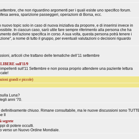
settembre, che non riguardino argomenti per i quali esiste uno specifico forum.
fesa aerea, sparizione passeggeri, operazioni di Borsa, ecc.
n nuovo topic solo in caso di nuova iniziativa da proporre, e di inserirsi invece in
ossibile. In ciascun caso, sarò utile fare sempre riferimento alla persona che ha
namento dell'azione specifica in corso. A sua volta, questa persona potrà tenere i
zione", a nome di tutto il gruppo, per eventuali valutazioni o decisioni riguardo
ssioni, articoli che trattano delle tematiche dell’11 settembre
 LIBERE sull'11/9
pellenti sull'11 Settembre e non possa proprio attendere una paziente lettura
icate!
azioni grandi e piccole)
sulla Luna?
egli anni '70.
è definitivamente chiuso. Rimane consultabile, ma le nuove discussioni sono TUTT
e II
à segrete
pi di potere occulti.
ndo verso un Nuovo Ordine Mondiale.