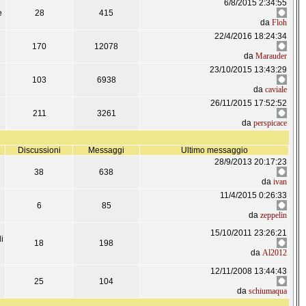
6/8/2015 2:34:55
e
28
415
da
Floh
22/4/2016 18:24:34
170
12078
da
Marauder
23/10/2015 13:43:29
103
6938
da
caviale
26/11/2015 17:52:52
211
3261
da
perspicace
Discussioni
Messaggi
Ultimo messaggio
28/9/2013 20:17:23
38
638
da
ivan
11/4/2015 0:26:33
6
85
da
zeppelin
15/10/2011 23:26:21
i
18
198
da
Al2012
12/11/2008 13:44:43
25
104
da
schiumaqua