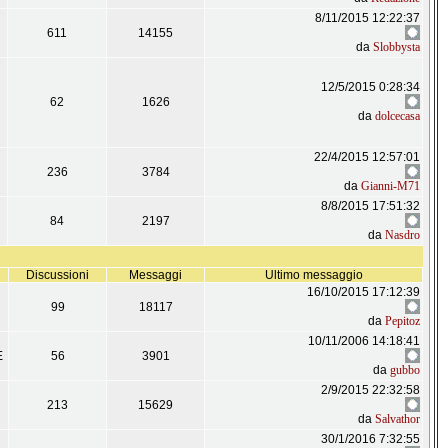
8/11/2015 12:22:37
611
14155
da
Slobbysta
12/5/2015 0:28:34
62
1626
da
dolcecasa
22/4/2015 12:57:01
236
3784
da
Gianni-M71
8/8/2015 17:51:32
84
2197
da
Nasdro
Discussioni
Messaggi
Ultimo messaggio
16/10/2015 17:12:39
99
18117
da
Pepitoz
10/11/2006 14:18:41
E
56
3901
da
gubbo
2/9/2015 22:32:58
213
15629
da
Salvathor
30/1/2016 7:32:55