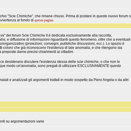
cchio "Scie Chimiche", che rimane chiuso. Prima di postare ìn questo nuovo forum s
avvertenza al fondo di
questa pagina
va" del forum Scie Chimiche II è dedicata esclusivamente alla raccolta,
isi, e diffusione di informazioni riguardanti questo fenomeno, oltre che a eventuali
tico/organizzativo (proiezioni, convegni, pubbliche discussioni, ecc.). Lo spazio è
utti coloro che già riconoscono l'esistenza di tale anomalia, e che ritengono sia
à preposte darne precisi chiarimenti ai cittadini.
ece desiderano discutere l'esistenza stessa delle scie chimiche, o che non le
nque modo un'anomalia, sono pregati di utilizzare ESCLUSIVAMENTE questo
lati e analizzati gli argomenti trattati in modo sospetto da Piero Angela o da altri
enti su argomentazioni varie