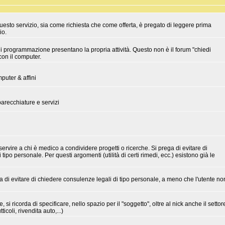
uesto servizio, sia come richiesta che come offerta, è pregato di leggere prima
io.
 programmazione presentano la propria attività. Questo non è il forum "chiedi
con il computer.
uter & affini
recchiature e servizi
ervire a chi è medico a condividere progetti o ricerche. Si prega di evitare di
tipo personale. Per questi argomenti (utilità di certi rimedi, ecc.) esistono già le
 di evitare di chiedere consulenze legali di tipo personale, a meno che l'utente no
 si ricorda di specificare, nello spazio per il "soggetto", oltre al nick anche il settor
icoli, rivendita auto,...)