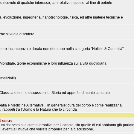
e ricevute di qualche interesse, con relative risposte, al fine di poterle
a, evoluzione, ingegneria, nanotecnologie, fisica, ed altre materie tecniche e
che si vuole discutere.
r la loro incombenza e durata non rientrano nella categoria "Notizie & Curiosità".
ndiale, teorie economiche e loro influenza sulla vita quotidiana
maliziati!)
, Classica e non, o discussioni di Storia ed approfondimento culturale
ia e Medicine Alternative... in generale: cura del corpo e come realizzarla.
 rapporti tra l'Uomo e la Natura che lo circonda
il cancro
m riservato alle cure alternative per il cancro, sia quelle di cui abbiamo già parlat
di eventuali nuove che vorrete proporre per la discussione.